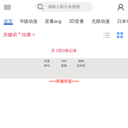
首页
R级动漫
里番acg
3D里番
无限动漫
日本
关键词 ”“ 结果 >
共
0
页
0
条记录
百度
360
搜狗
神马
客服
发布页
===客服答疑===