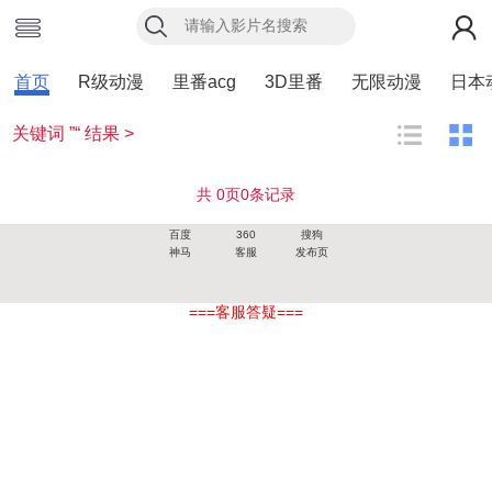
首页
R级动漫
里番acg
3D里番
无限动漫
日本
关键词 ”“ 结果 >
共
0
页
0
条记录
百度
360
搜狗
神马
客服
发布页
===客服答疑===