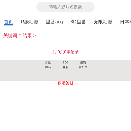
首页
R级动漫
里番acg
3D里番
无限动漫
日本
关键词 ”“ 结果 >
共
0
页
0
条记录
百度
360
搜狗
神马
客服
发布页
===客服答疑===