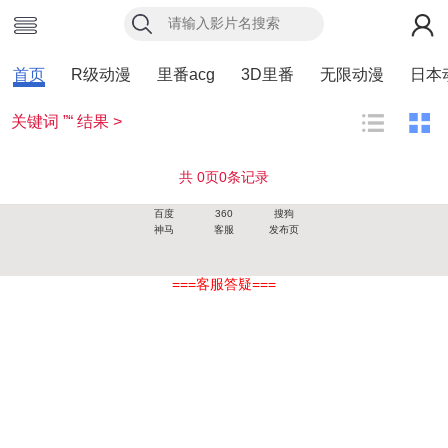
首页
R级动漫
里番acg
3D里番
无限动漫
日本
关键词 ”“ 结果 >
共
0
页
0
条记录
百度
360
搜狗
神马
客服
发布页
===客服答疑===