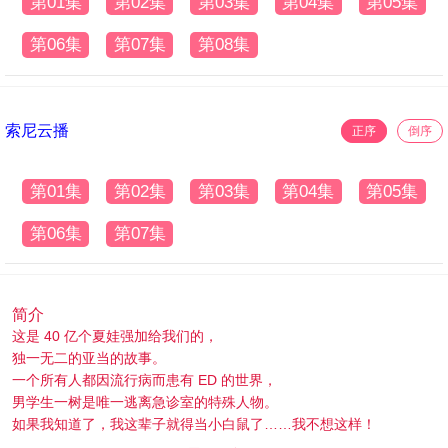
第01集
第02集
第03集
第04集
第05集
第06集
第07集
第08集
索尼云播
正序
倒序
第01集
第02集
第03集
第04集
第05集
第06集
第07集
简介
这是 40 亿个夏娃强加给我们的，
独一无二的亚当的故事。
一个所有人都因流行病而患有 ED 的世界，
男学生一树是唯一逃离急诊室的特殊人物。
如果我知道了，我这辈子就得当小白鼠了……我不想这样！
为了保守秘密，我转学到了一所我没想到的新学校。