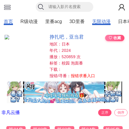
首页
R级动漫
里番acg
3D里番
无限动漫
日本
挣扎吧，亚当君
♡ 收藏
地区：日本
年代：2024
播放：520859 次
标签：校园 泡面番
下载：
报错/寻番：
报错求番入口
非凡云播
正序
倒序