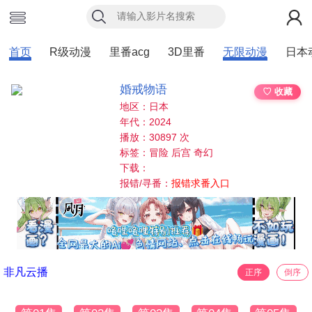
首页
R级动漫
里番acg
3D里番
无限动漫
日本
婚戒物语
♡ 收藏
地区：日本
年代：2024
播放：30897 次
标签：冒险 后宫 奇幻
下载：
报错/寻番：
报错求番入口
非凡云播
正序
倒序