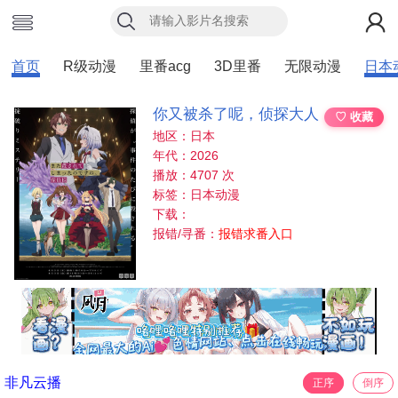
首页
R级动漫
里番acg
3D里番
无限动漫
日本
你又被杀了呢，侦探大人
♡ 收藏
地区：日本
年代：2026
播放：4707 次
标签：日本动漫
下载：
报错/寻番：
报错求番入口
非凡云播
正序
倒序