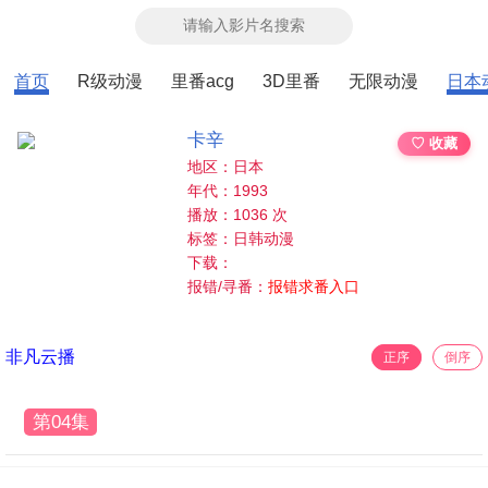
首页
R级动漫
里番acg
3D里番
无限动漫
日本
卡辛
♡ 收藏
地区：日本
年代：1993
播放：1036 次
标签：日韩动漫
下载：
报错/寻番：
报错求番入口
非凡云播
正序
倒序
第04集