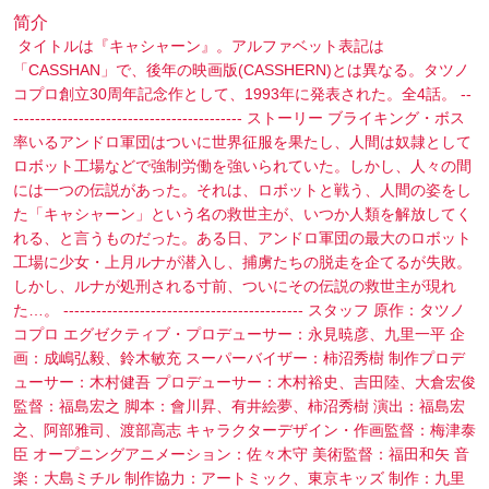
简介
タイトルは『キャシャーン』。アルファベット表記は
「CASSHAN」で、後年の映画版(CASSHERN)とは異なる。タツノ
コプロ創立30周年記念作として、1993年に発表された。全4話。 --
------------------------------------------ ストーリー ブライキング・ボス
率いるアンドロ軍団はついに世界征服を果たし、人間は奴隷として
ロボット工場などで強制労働を強いられていた。しかし、人々の間
には一つの伝説があった。それは、ロボットと戦う、人間の姿をし
た「キャシャーン」という名の救世主が、いつか人類を解放してく
れる、と言うものだった。ある日、アンドロ軍団の最大のロボット
工場に少女・上月ルナが潜入し、捕虜たちの脱走を企てるが失敗。
しかし、ルナが処刑される寸前、ついにその伝説の救世主が現れ
た…。 -------------------------------------------- スタッフ 原作：タツノ
コプロ エグゼクティブ・プロデューサー：永見暁彦、九里一平 企
画：成嶋弘毅、鈴木敏充 スーパーバイザー：柿沼秀樹 制作プロデ
ューサー：木村健吾 プロデューサー：木村裕史、吉田陸、大倉宏俊
監督：福島宏之 脚本：會川昇、有井絵夢、柿沼秀樹 演出：福島宏
之、阿部雅司、渡部高志 キャラクターデザイン・作画監督：梅津泰
臣 オープニングアニメーション：佐々木守 美術監督：福田和矢 音
楽：大島ミチル 制作協力：アートミック、東京キッズ 制作：九里