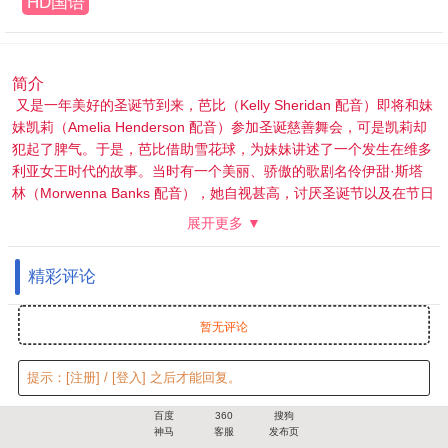
HD国语
简介
又是一年美好的圣诞节到来，芭比（Kelly Sheridan 配音）即将和妹
妹凯莉（Amelia Henderson 配音）参加圣诞慈善舞会，可是凯莉却
犯起了脾气。于是，芭比借助雪花球，为妹妹讲述了一个发生在维多
利亚女王时代的故事。当时有一个美丽、骄傲的歌剧名伶伊甜·斯塔
林（Morwenna Banks 配音），她自视甚高，讨厌圣诞节以及在节日
期间演唱颂歌。剧团工作人员和演员们相处甚佳，但是大家都对尖刻
展开更多 ▼
傲慢伊甜忌惮三分。大家原打算庆祝平安夜，可是伊甜竟然要求大家
全部留下来排练。没有人能够说服她改变主意，这个高高在上的女王
精彩评论
用她的傲慢带给所有人不快。 这时，一个意外发生在了伊甜的身上，
让她冰冷的灵魂发生些许改变……
暂无评论
提示：
[注册]
/
[登入]
之后才能回复。
百度
360
搜狗
神马
客服
发布页