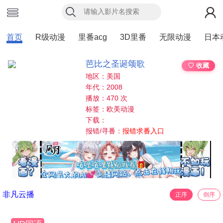
首页
R级动漫
里番acg
3D里番
无限动漫
日本
芭比之圣诞颂歌
♡ 收藏
地区：美国
年代：2008
播放：470 次
标签：欧美动漫
下载：
报错/寻番：
报错求番入口
非凡云播
正序
倒序